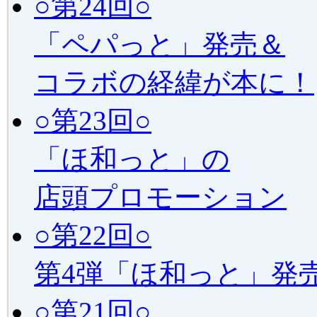
○第24回○
「ペパっと」発売＆
コラボの経緯が本に！
○第23回○
「ほ和っと」の
店頭プロモーション
○第22回○
第4弾「ほ和っと」発
○第21回○