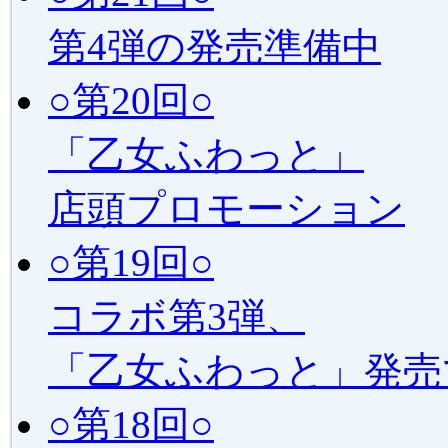
第4弾の発売準備中
○第20回○
「乙女ふわっと」
店頭プロモーション
○第19回○
コラボ第3弾、
「乙女ふわっと」発売
○第18回○