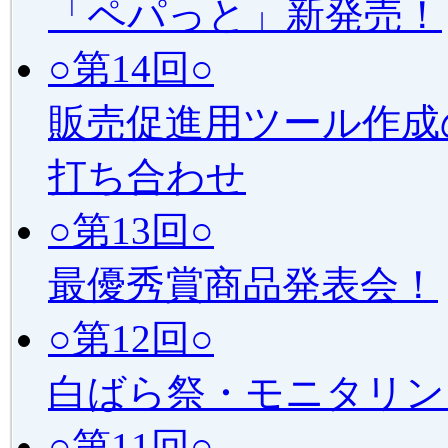
「ペパっと」新発売！
○第14回○
販売促進用ツール作成
打ち合わせ
○第13回○
最優秀賞商品発表会！
○第12回○
白ばら祭・モニタリン
○第11回○