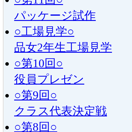
パッケージ試作
○工場見学○
品女2年生工場見学
○第10回○
役員プレゼン
○第9回○
クラス代表決定戦
○第8回○